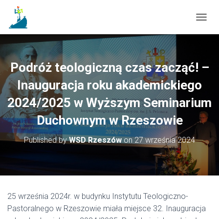
T
O
G
G
L
Podróż teologiczną czas zacząć! –
E
N
Inauguracja roku akademickiego
A
2024/2025 w Wyższym Seminarium
V
I
Duchownym w Rzeszowie
G
A
T
Published by
WSD Rzeszów
on
27 września 2024
I
O
N
25 września 2024r. w budynku Instytutu Teologiczno-
Pastoralnego w Rzeszowie miała miejsce 32. Inauguracja