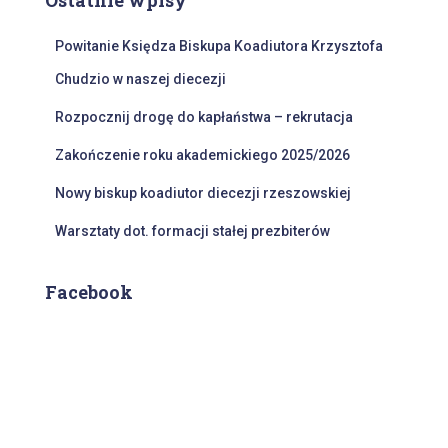
Ostatnie wpisy
j
:
Powitanie Księdza Biskupa Koadiutora Krzysztofa
Chudzio w naszej diecezji
Rozpocznij drogę do kapłaństwa – rekrutacja
Zakończenie roku akademickiego 2025/2026
Nowy biskup koadiutor diecezji rzeszowskiej
Warsztaty dot. formacji stałej prezbiterów
Facebook