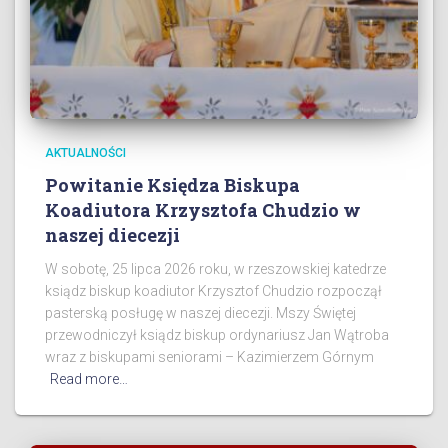
AKTUALNOŚCI
Powitanie Księdza Biskupa
Koadiutora Krzysztofa Chudzio w
naszej diecezji
W sobotę, 25 lipca 2026 roku, w rzeszowskiej katedrze
ksiądz biskup koadiutor Krzysztof Chudzio rozpoczął
pasterską posługę w naszej diecezji. Mszy Świętej
przewodniczył ksiądz biskup ordynariusz Jan Wątroba
wraz z biskupami seniorami – Kazimierzem Górnym
Read more…