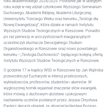
roku akademickiego 2024/2025. Podobnie jak w ubiegłym
roku wzięli w niej udział członkowie Wyższego Seminarium
Duchowego, Akademii Biblijnej, Akademii Liturgicznej,
Uniwersytetu Trzeciego Wieku oraz kierunku „Teologii dla
Nowej Ewangelizacji”, która działa w ramach Instytutu
Wyższych Studiów Teologicznych w Rzeszowie. Ponadto
po raz pierwszy w uroczystościach inauguracyjnych
uczestniczyli słuchacze Diecezjalnego Studium
Organistowskiego w Rzeszowie oraz nowo powstałego
kierunku –„Teologia Duchowości”- będącego kolejną ofertą
Instytutu Wyższych Studiów Teologicznych w Rzeszowie.
O godzinie 17 w kaplicy WSD w Rzeszowie bp Jan Wątroba
przewodniczył Eucharystii w intencji przełożonych,
wykładowców, profesorów, studentów i alumnów. W
wygłoszonej homilii wyjaśniał znaczenie słów ewangelii,
które mówią o duchowym ubóstwie i pokojowym
nastawieniu uczniów posłanych przez Jezusa Chrystusa.
Pasterz diecezji objaśnił, że głosiciel królestwa Bożego