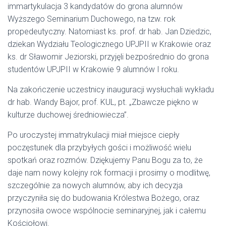
immartykulacja 3 kandydatów do grona alumnów
Wyższego Seminarium Duchowego, na tzw. rok
propedeutyczny. Natomiast ks. prof. dr hab. Jan Dziedzic,
dziekan Wydziału Teologicznego UPJPII w Krakowie oraz
ks. dr Sławomir Jeziorski, przyjęli bezpośrednio do grona
studentów UPJPII w Krakowie 9 alumnów I roku.
Na zakończenie uczestnicy inauguracji wysłuchali wykładu
dr hab. Wandy Bajor, prof. KUL, pt. „Zbawcze piękno w
kulturze duchowej średniowiecza”.
Po uroczystej immatrykulacji miał miejsce ciepły
poczęstunek dla przybyłych gości i możliwość wielu
spotkań oraz rozmów. Dziękujemy Panu Bogu za to, że
daje nam nowy kolejny rok formacji i prosimy o modlitwę,
szczególnie za nowych alumnów, aby ich decyzja
przyczyniła się do budowania Królestwa Bożego, oraz
przynosiła owoce wspólnocie seminaryjnej, jak i całemu
Kościołowi.