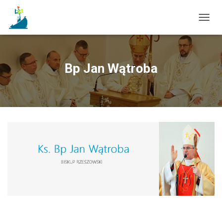
T
O
G
G
L
Bp Jan Wątroba
E
N
A
V
I
G
A
T
I
O
N