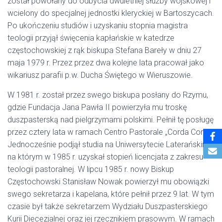
został powołany do odbycia dwuletniej służby wojskowej i
wcielony do specjalnej jednostki kleryckiej w Bartoszycach.
Po ukończeniu studiów i uzyskaniu stopnia magistra
teologii przyjął święcenia kapłańskie w katedrze
częstochowskiej z rąk biskupa Stefana Bareły w dniu 27
maja 1979 r. Przez przez dwa kolejne lata pracował jako
wikariusz parafii p.w. Ducha Świętego w Wieruszowie.
W 1981 r. został przez swego biskupa posłany do Rzymu,
gdzie Fundacja Jana Pawła II powierzyła mu troskę
duszpasterską nad pielgrzymami polskimi. Pełnił tę posługę
przez cztery lata w ramach Centro Pastorale „Corda Cordi”.
Jednocześnie podjął studia na Uniwersytecie Laterańskim,
na którym w 1985 r. uzyskał stopień licencjata z zakresu
teologii pastoralnej. W lipcu 1985 r. nowy Biskup
Częstochowski Stanisław Nowak powierzył mu obowiązki
swego sekretarza i kapelana, które pełnił przez 9 lat. W tym
czasie był także sekretarzem Wydziału Duszpasterskiego
Kurii Diecezjalnej oraz jej rzecznikiem prasowym. W ramach