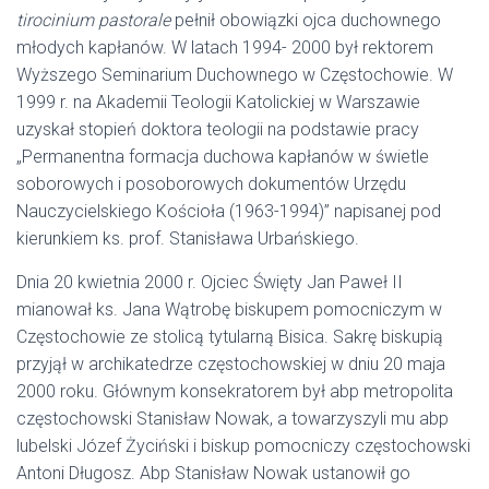
tirocinium pastorale
pełnił obowiązki ojca duchownego
młodych kapłanów. W latach 1994- 2000 był rektorem
Wyższego Seminarium Duchownego w Częstochowie. W
1999 r. na Akademii Teologii Katolickiej w Warszawie
uzyskał stopień doktora teologii na podstawie pracy
„Permanentna formacja duchowa kapłanów w świetle
soborowych i posoborowych dokumentów Urzędu
Nauczycielskiego Kościoła (1963-1994)” napisanej pod
kierunkiem ks. prof. Stanisława Urbańskiego.
Dnia 20 kwietnia 2000 r. Ojciec Święty Jan Paweł II
mianował ks. Jana Wątrobę biskupem pomocniczym w
Częstochowie ze stolicą tytularną Bisica. Sakrę biskupią
przyjął w archikatedrze częstochowskiej w dniu 20 maja
2000 roku. Głównym konsekratorem był abp metropolita
częstochowski Stanisław Nowak, a towarzyszyli mu abp
lubelski Józef Życiński i biskup pomocniczy częstochowski
Antoni Długosz. Abp Stanisław Nowak ustanowił go