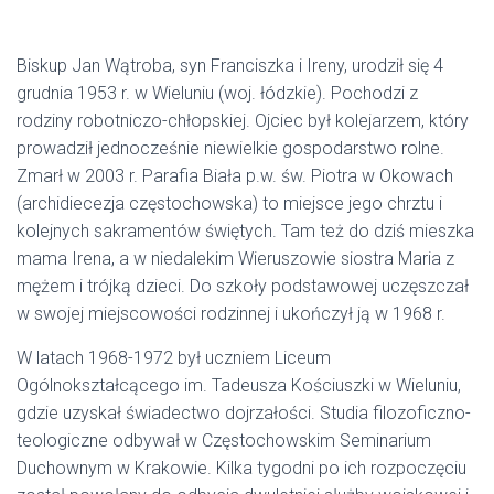
Biskup Jan Wątroba, syn Franciszka i Ireny, urodził się 4
grudnia 1953 r. w Wieluniu (woj. łódzkie). Pochodzi z
rodziny robotniczo-chłopskiej. Ojciec był kolejarzem, który
prowadził jednocześnie niewielkie gospodarstwo rolne.
Zmarł w 2003 r. Parafia Biała p.w. św. Piotra w Okowach
(archidiecezja częstochowska) to miejsce jego chrztu i
kolejnych sakramentów świętych. Tam też do dziś mieszka
mama Irena, a w niedalekim Wieruszowie siostra Maria z
mężem i trójką dzieci. Do szkoły podstawowej uczęszczał
w swojej miejscowości rodzinnej i ukończył ją w 1968 r.
W latach 1968-1972 był uczniem Liceum
Ogólnokształcącego im. Tadeusza Kościuszki w Wieluniu,
gdzie uzyskał świadectwo dojrzałości. Studia filozoficzno-
teologiczne odbywał w Częstochowskim Seminarium
Duchownym w Krakowie. Kilka tygodni po ich rozpoczęciu