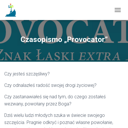
T
O
G
G
L
Czasopismo „Provocator”
E
N
A
V
I
G
Czy jesteś szczęśliwy?
A
T
Czy odnalazłeś radość swojej drogi życiowej?
I
O
N
Czy zastanawiałeś się nad tym, do czego zostałeś
wezwany, powołany przez Boga?
Dziś wielu ludzi młodych szuka w świecie swojego
szczęścia. Pragnie odkryć i poznać własne powołanie,