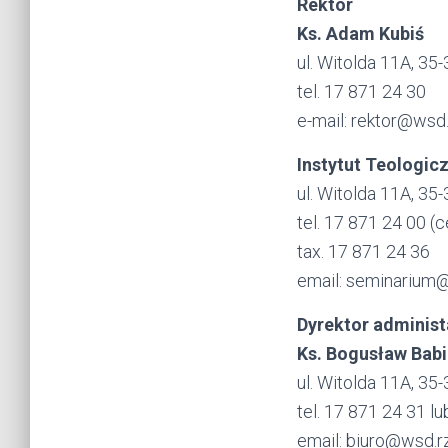
Rektor
Ks. Adam Kubiś
ul. Witolda 11A, 3
tel. 17 871 24 30
e-mail: rektor@wsd
Instytut Teologic
ul. Witolda 11A, 3
tel. 17 871 24 00 (c
tax. 17 871 24 36
email: seminarium
Dyrektor administ
Ks. Bogusław Babi
ul. Witolda 11A, 3
tel. 17 871 24 31 l
email: biuro@wsd.r