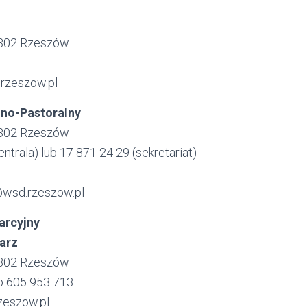
5-302 Rzeszów
.rzeszow.pl
zno-Pastoralny
5-302 Rzeszów
entrala) lub 17 871 24 29 (sekretariat)
@wsd.rzeszow.pl
arcyjny
arz
5-302 Rzeszów
ub 605 953 713
zeszow.pl