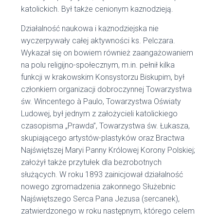
katolickich. Był także cenionym kaznodzieją.
Działalność naukowa i kaznodziejska nie
wyczerpywały całej aktywności ks. Pelczara.
Wykazał się on bowiem również zaangażowaniem
na polu religijno-społecznym, m.in. pełnił kilka
funkcji w krakowskim Konsystorzu Biskupim, był
członkiem organizacji dobroczynnej Towarzystwa
św. Wincentego à Paulo, Towarzystwa Oświaty
Ludowej, był jednym z założycieli katolickiego
czasopisma „Prawda”, Towarzystwa św. Łukasza,
skupiającego artystów-plastyków oraz Bractwa
Najświętszej Maryi Panny Królowej Korony Polskiej;
założył także przytułek dla bezrobotnych
służących. W roku 1893 zainicjował działalność
nowego zgromadzenia zakonnego Służebnic
Najświętszego Serca Pana Jezusa (sercanek),
zatwierdzonego w roku następnym, którego celem