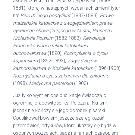
ascetycznych, m. in.
Pius IX i jego wiek
(1880-
1881), której w następnych wydaniach zmienił tytuł
na:
Pius IX i jego pontyfikat
(1887-1888),
Prawo
małżeńskie katolickie z uwzględnieniem prawa
cywilnego obowiązującego w Austrii, Prusach i
Królestwie Polskim
(1882-1883),
Rewolucja
Francuska wobec religii katolickiej i
duchowieństwa
(1890),
Rozmyślania o życiu
kapłańskim
(1892-1893),
Zarys dziejów
kaznodziejstwa w Kościele katolickim
(1896-1900),
Rozmyślania o życiu zakonnym dla zakonnic
(1898),
Medycyna pasterska
(1900).
Już tylko wymienione publikacje świadczą o
ogromnej pracowitości ks. Pelczara. Na tym
jednak nie kończy się jego dorobek pisarski.
Opublikował bowiem jeszcze szereg kazań,
przemówień, artykułów, które ukazały się bądź w
osobnych pozycjach, bądź na łamach czasopism