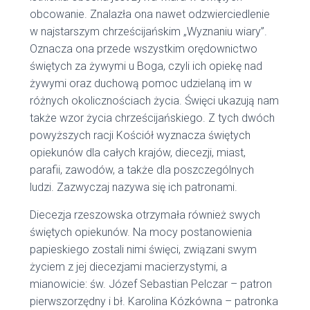
obcowanie. Znalazła ona nawet odzwierciedlenie
w najstarszym chrześcijańskim „Wyznaniu wiary”.
Oznacza ona przede wszystkim orędownictwo
świętych za żywymi u Boga, czyli ich opiekę nad
żywymi oraz duchową pomoc udzielaną im w
różnych okolicznościach życia. Święci ukazują nam
także wzor życia chrześcijańskiego. Z tych dwóch
powyższych racji Kościół wyznacza świętych
opiekunów dla całych krajów, diecezji, miast,
parafii, zawodów, a także dla poszczególnych
ludzi. Zazwyczaj nazywa się ich patronami.
Diecezja rzeszowska otrzymała również swych
świętych opiekunów. Na mocy postanowienia
papieskiego zostali nimi święci, związani swym
życiem z jej diecezjami macierzystymi, a
mianowicie: św. Józef Sebastian Pelczar – patron
pierwszorzędny i bł. Karolina Kózkówna – patronka