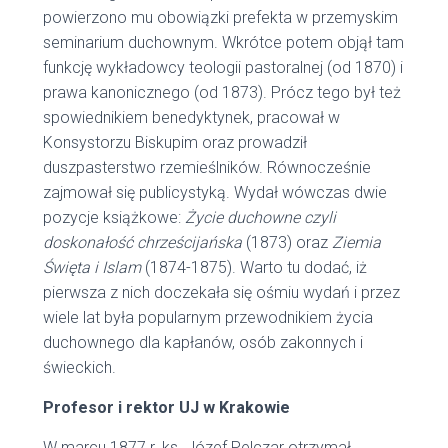
powierzono mu obowiązki prefekta w przemyskim
seminarium duchownym. Wkrótce potem objął tam
funkcję wykładowcy teologii pastoralnej (od 1870) i
prawa kanonicznego (od 1873). Prócz tego był też
spowiednikiem benedyktynek, pracował w
Konsystorzu Biskupim oraz prowadził
duszpasterstwo rzemieślników. Równocześnie
zajmował się publicystyką. Wydał wówczas dwie
pozycje książkowe:
Życie duchowne czyli
doskonałość chrześcijańska
(1873) oraz
Ziemia
Święta i Islam
(1874-1875). Warto tu dodać, iż
pierwsza z nich doczekała się ośmiu wydań i przez
wiele lat była popularnym przewodnikiem życia
duchownego dla kapłanów, osób zakonnych i
świeckich.
Profesor i rektor UJ w Krakowie
W marcu 1877 r. ks. Józef Pelczar otrzymał