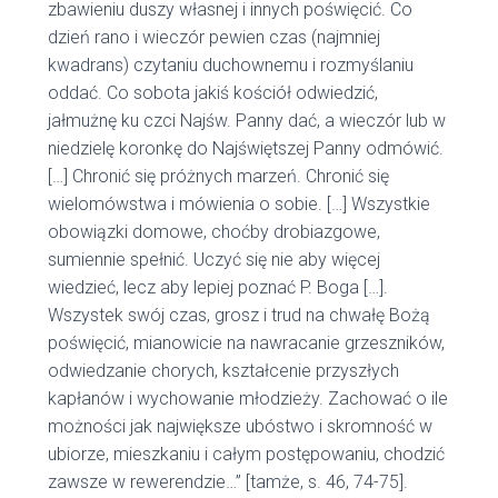
zbawieniu duszy własnej i innych poświęcić. Co
dzień rano i wieczór pewien czas (najmniej
kwadrans) czytaniu duchownemu i rozmyślaniu
oddać. Co sobota jakiś kościół odwiedzić,
jałmużnę ku czci Najśw. Panny dać, a wieczór lub w
niedzielę koronkę do Najświętszej Panny odmówić.
[…] Chronić się próżnych marzeń. Chronić się
wielomówstwa i mówienia o sobie. […] Wszystkie
obowiązki domowe, choćby drobiazgowe,
sumiennie spełnić. Uczyć się nie aby więcej
wiedzieć, lecz aby lepiej poznać P. Boga […].
Wszystek swój czas, grosz i trud na chwałę Bożą
poświęcić, mianowicie na nawracanie grzeszników,
odwiedzanie chorych, kształcenie przyszłych
kapłanów i wychowanie młodzieży. Zachować o ile
możności jak największe ubóstwo i skromność w
ubiorze, mieszkaniu i całym postępowaniu, chodzić
zawsze w rewerendzie…” [tamże, s. 46, 74-75].