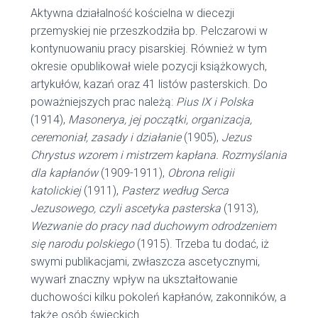
Aktywna działalność kościelna w diecezji
przemyskiej nie przeszkodziła bp. Pelczarowi w
kontynuowaniu pracy pisarskiej. Również w tym
okresie opublikował wiele pozycji książkowych,
artykułów, kazań oraz 41 listów pasterskich. Do
poważniejszych prac należą:
Pius IX i Polska
(1914),
Masonerya, jej początki, organizacja,
ceremoniał, zasady i działanie
(1905),
Jezus
Chrystus wzorem i mistrzem kapłana. Rozmyślania
dla kapłanów
(1909-1911),
Obrona religii
katolickiej
(1911),
Pasterz według Serca
Jezusowego, czyli ascetyka pasterska
(1913),
Wezwanie do pracy nad duchowym odrodzeniem
się narodu polskiego
(1915). Trzeba tu dodać, iż
swymi publikacjami, zwłaszcza ascetycznymi,
wywarł znaczny wpływ na ukształtowanie
duchowości kilku pokoleń kapłanów, zakonników, a
także osób świeckich.