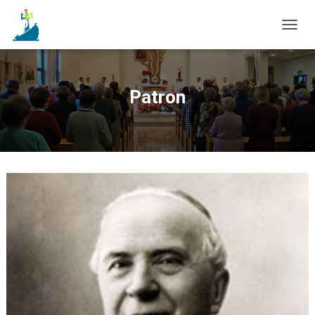
T
O
G
G
L
Patron
E
N
A
V
I
G
A
T
I
O
N