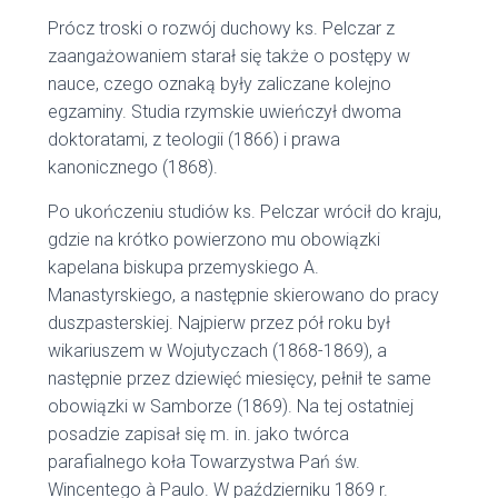
Prócz troski o rozwój duchowy ks. Pelczar z
zaangażowaniem starał się także o postępy w
nauce, czego oznaką były zaliczane kolejno
egzaminy. Studia rzymskie uwieńczył dwoma
doktoratami, z teologii (1866) i prawa
kanonicznego (1868).
Po ukończeniu studiów ks. Pelczar wrócił do kraju,
gdzie na krótko powierzono mu obowiązki
kapelana biskupa przemyskiego A.
Manastyrskiego, a następnie skierowano do pracy
duszpasterskiej. Najpierw przez pół roku był
wikariuszem w Wojutyczach (1868-1869), a
następnie przez dziewięć miesięcy, pełnił te same
obowiązki w Samborze (1869). Na tej ostatniej
posadzie zapisał się m. in. jako twórca
parafialnego koła Towarzystwa Pań św.
Wincentego à Paulo. W październiku 1869 r.