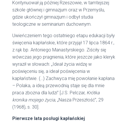
Kontynuował ją później Rzeszowie, w tamtejszej
szkole głównej i gimnazjum oraz w Przemyślu,
gdzie ukończył gimnazjum i odbył studia
teologiczne w seminarium duchownym.
Uwieńczeniem tego ostatniego etapu edukacji były
święcenia kapłańskie, które przyjął 17 lipca 1864 r.,
z rąk bp. Antoniego Manastyrskiego. Ziściły się
wówczas jego pragnienia, które jeszcze jako kleryk
wyraził w słowach: „Ideał życia widzę w
poświęceniu się, a ideał poświęcenia w
kapłaństwie. (…) Zachwyca mię powołanie kapłana
– Polaka, a ideą przewodnią staje się dla mnie
praca zbożna dla ludzi” [J.S. Pelczar,
Krótka
kronika mojego życia
, „Nasza Przeszłość”, 29
(1968), s. 30].
Pierwsze lata posługi kapłańskiej