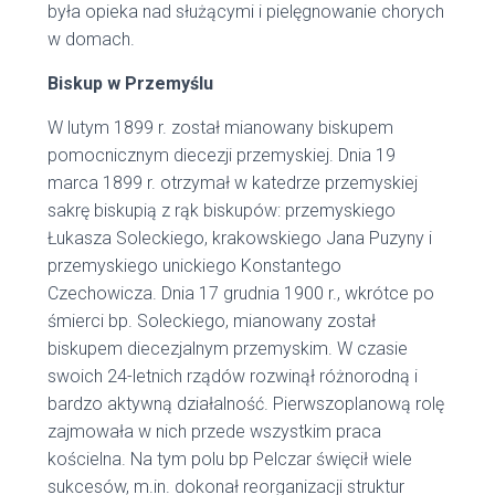
była opieka nad służącymi i pielęgnowanie chorych
w domach.
Biskup w Przemyślu
W lutym 1899 r. został mianowany biskupem
pomocnicznym diecezji przemyskiej. Dnia 19
marca 1899 r. otrzymał w katedrze przemyskiej
sakrę biskupią z rąk biskupów: przemyskiego
Łukasza Soleckiego, krakowskiego Jana Puzyny i
przemyskiego unickiego Konstantego
Czechowicza. Dnia 17 grudnia 1900 r., wkrótce po
śmierci bp. Soleckiego, mianowany został
biskupem diecezjalnym przemyskim. W czasie
swoich 24-letnich rządów rozwinął różnorodną i
bardzo aktywną działalność. Pierwszoplanową rolę
zajmowała w nich przede wszystkim praca
kościelna. Na tym polu bp Pelczar święcił wiele
sukcesów, m.in. dokonał reorganizacji struktur