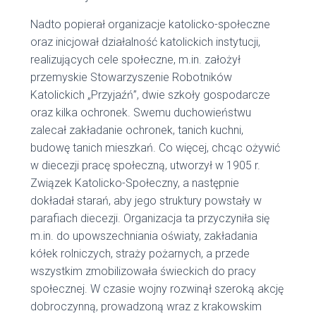
Nadto popierał organizacje katolicko-społeczne
oraz inicjował działalność katolickich instytucji,
realizujących cele społeczne, m.in. założył
przemyskie Stowarzyszenie Robotników
Katolickich „Przyjaźń”, dwie szkoły gospodarcze
oraz kilka ochronek. Swemu duchowieństwu
zalecał zakładanie ochronek, tanich kuchni,
budowę tanich mieszkań. Co więcej, chcąc ożywić
w diecezji pracę społeczną, utworzył w 1905 r.
Związek Katolicko-Społeczny, a następnie
dokładał starań, aby jego struktury powstały w
parafiach diecezji. Organizacja ta przyczyniła się
m.in. do upowszechniania oświaty, zakładania
kółek rolniczych, straży pożarnych, a przede
wszystkim zmobilizowała świeckich do pracy
społecznej. W czasie wojny rozwinął szeroką akcję
dobroczynną, prowadzoną wraz z krakowskim