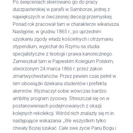
Po święceniach skierowano go do pracy
duszpasterskiej w parafii w Samborze, jednej z
największych w ówczesnej diecezji przemyskiej.
Ponad rok pracował tam w charakterze wikariusza.
Następnie, w grudniu 1865 r., po uprzednim
uzyskaniu zgody władz kościelnych i otrzymaniu
stypendium, wyjechał do Rzymu na studia
specjalistyczne z teologii i prawa kanonicznego.
Zamieszkał tam w Papieskim Kolegium Polskim,
utworzonym 24 marca 1866 r. przez zakon
zmartwychwstańców. Przez pewien czas pełnił w
nim obowiązki dziekana studentów i prefekta
alumnów. Wyznaczył sobie wówczas bardzo
ambitny program życiowy. Streszczał się on w
postanowieniach podejmowanych z okazji
kolejnych rekolekcji. Wśród nich znalazły się m.in.
następujące wskazania: „We wszystkim tylko
chwały Bożej szukać. Całe swe życie Panu Bogu i