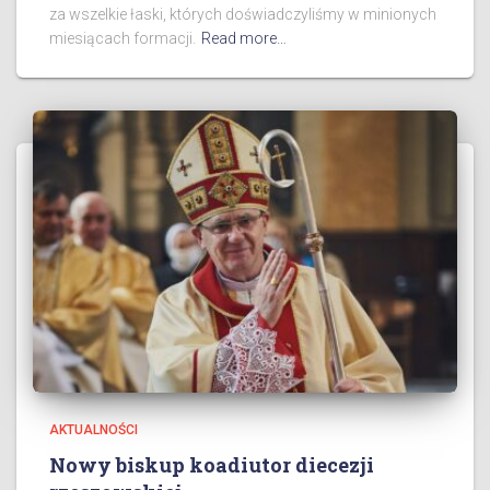
za wszelkie łaski, których doświadczyliśmy w minionych
miesiącach formacji.
Read more…
AKTUALNOŚCI
Nowy biskup koadiutor diecezji