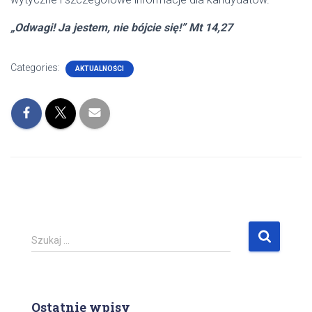
„Odwagi! Ja jestem, nie bójcie się!” Mt 14,27
Categories:
AKTUALNOŚCI
S
Szukaj …
z
u
k
a
Ostatnie wpisy
j