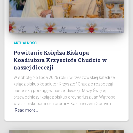
AKTUALNOŚCI
Powitanie Księdza Biskupa
Koadiutora Krzysztofa Chudzio w
naszej diecezji
W sobotę, 25 lipca 2026 roku, w rzeszowskiej katedrze
ksiądz biskup koadiutor Krzysztof Chudzio rozpoczął
pasterską posługę w naszej diecezji. Mszy Świętej
przewodniczył ksiądz biskup ordynariusz Jan Wątroba
wraz z biskupami seniorami – Kazimierzem Górnym
Read more…